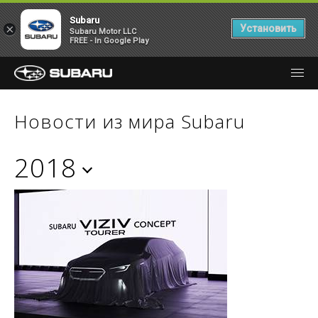
Subaru
×
Установить
Subaru Motor LLC
FREE - In Google Play
Новости из мира Subaru
2018