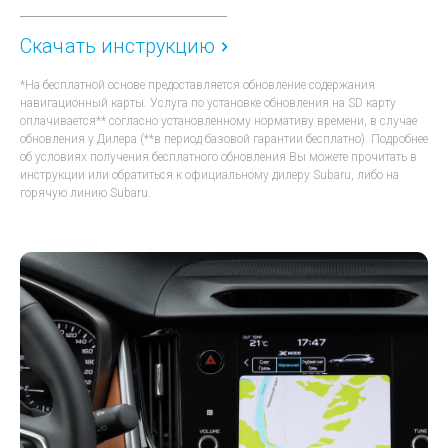
Скачать инструкцию
*На бесплатной основе предоставляется обновление содержания
навигационный карты. Услуга по установке обновления на SD карту
оплачивается** согласно установленному нормативу времени, в случае
обновления у Дилера (**в период базовой гарантии бесплатно). Подробнее
об условиях получения бесплатного обновления Вы можете прочитать в
инструкции или обратиться к официальному дилеру Subaru, либо на
горячую линию Subaru.