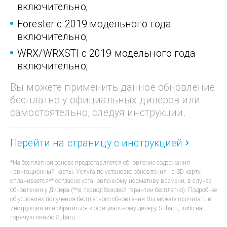
включительно;
Forester с 2019 модельного года
включительно;
WRX/WRXSTI с 2019 модельного года
включительно;
Вы можете применить данное обновление
бесплатно
у официальных дилеров или
самостоятельно,
следуя инструкции.
Перейти на страницу с инструкцией
*На бесплатной основе предоставляется обновление содержания
навигационный карты. Услуга по установке обновления на SD карту
оплачивается** согласно установленному нормативу времени, в случае
обновления у Дилера (**в период базовой гарантии бесплатно). Подробнее
об условиях получения бесплатного обновления Вы можете прочитать в
инструкции или обратиться к официальному дилеру Subaru, либо на
горячую линию Subaru.